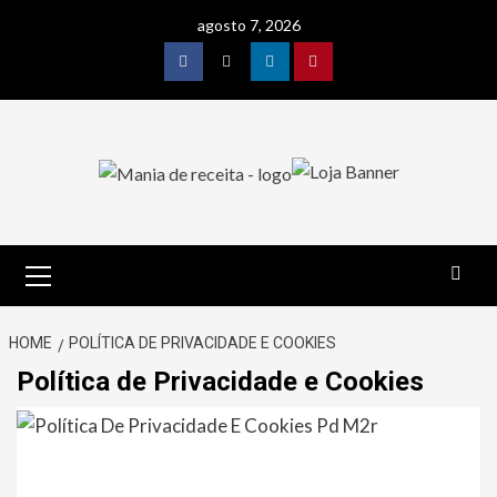
Skip
agosto 7, 2026
to
content
Facebook
Twitter
Linkedin
Pinterest
Primary
Menu
HOME
POLÍTICA DE PRIVACIDADE E COOKIES
Política de Privacidade e Cookies