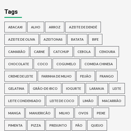
Tags
ABACAXI
ALHO
ARROZ
AZEITE DE DENDÊ
AZEITE DE OLIVA
AZEITONAS
BATATA
BIFE
CAMARÃO
CARNE
CATCHUP
CEBOLA
CENOURA
CHOCOLATE
COCO
COGUMELO
COMIDA CHINESA
CREME DE LEITE
FARINHA DE MILHO
FEIJÃO
FRANGO
GELATINA
GRÃO-DE-BICO
IOGURTE
LARANJA
LEITE
LEITE CONDENSADO
LEITE DE COCO
LIMÃO
MACARRÃO
MANGA
MANJERICÃO
MILHO
OVOS
PEIXE
PIMENTA
PIZZA
PRESUNTO
PÃO
QUEIJO