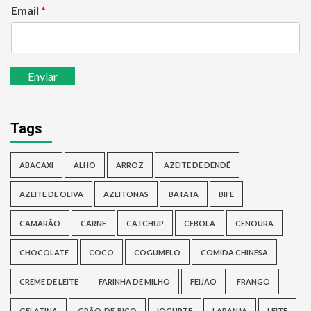
Email
*
Enviar
Tags
ABACAXI
ALHO
ARROZ
AZEITE DE DENDÊ
AZEITE DE OLIVA
AZEITONAS
BATATA
BIFE
CAMARÃO
CARNE
CATCHUP
CEBOLA
CENOURA
CHOCOLATE
COCO
COGUMELO
COMIDA CHINESA
CREME DE LEITE
FARINHA DE MILHO
FEIJÃO
FRANGO
GELATINA
GRÃO-DE-BICO
IOGURTE
LARANJA
LEITE