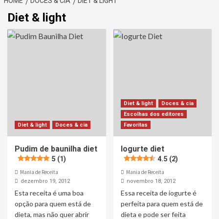
HOME
DOCES & CIA
DIET & LIGHT
Diet & light
Diet & light
Doces & cia
Escolhas dos editores
Diet & light
Doces & cia
Favoritas
Pudim de baunilha diet
Iogurte diet
5 (1)
4.5 (2)
Mania de Receita
Mania de Receita
dezembro 19, 2012
novembro 18, 2012
Esta receita é uma boa
Essa receita de iogurte é
opção para quem está de
perfeita para quem está de
dieta, mas não quer abrir
dieta e pode ser feita