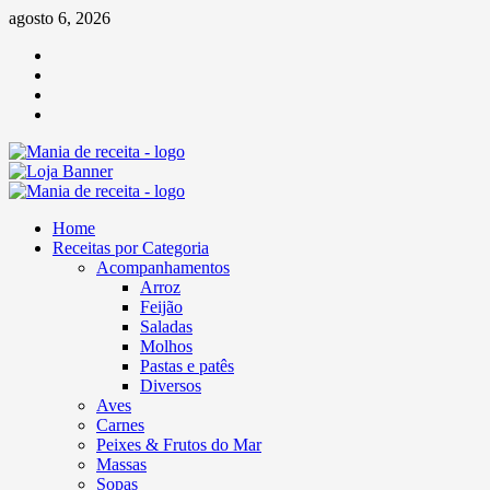
Skip
agosto 6, 2026
to
Facebook
content
Twitter
Linkedin
Pinterest
Primary
Menu
Home
Receitas por Categoria
Acompanhamentos
Arroz
Feijão
Saladas
Molhos
Pastas e patês
Diversos
Aves
Carnes
Peixes & Frutos do Mar
Massas
Sopas