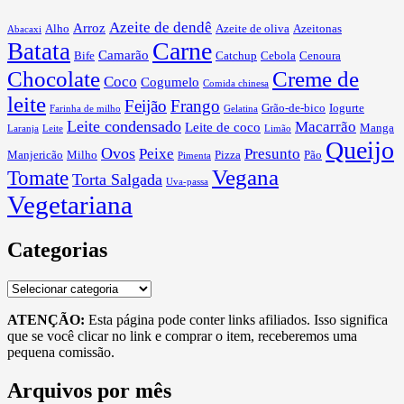
Azeite de dendê
Arroz
Alho
Azeite de oliva
Azeitonas
Abacaxi
Carne
Batata
Camarão
Bife
Catchup
Cebola
Cenoura
Chocolate
Creme de
Coco
Cogumelo
Comida chinesa
leite
Feijão
Frango
Grão-de-bico
Iogurte
Farinha de milho
Gelatina
Leite condensado
Macarrão
Leite de coco
Manga
Laranja
Leite
Limão
Queijo
Ovos
Peixe
Presunto
Manjericão
Milho
Pizza
Pão
Pimenta
Vegana
Tomate
Torta Salgada
Uva-passa
Vegetariana
Categorias
Categorias
ATENÇÃO:
Esta página pode conter links afiliados. Isso significa
que se você clicar no link e comprar o item, receberemos uma
pequena comissão.
Arquivos por mês