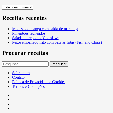
Arquivos
por
mês
Receitas recentes
Mousse de manga com calda de maracujá
Pimentões recheados
Salada de repolho (Coleslaw)
Peixe empanado frito com batatas fritas (Fish and Chips)
Procurar receitas
Pesquisar
por:
Sobre mim
Contato
Política de Privacidade e Cookies
Termos e Condições
Facebook
Twitter
Linkedin
Pinterest