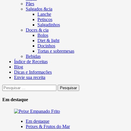
Pães
Salgados &cia
Lanche
Petiscos
Salgadinhos
Doces & cia
Bolos
Diet & light
Docinhos
Tortas e sobremesas
Bebidas
Índice de Receitas
Blog
Dicas e Informações
Envie sua receita
Pesquisar
por:
Em destaque
Em destaque
Peixes & Frutos do Mar