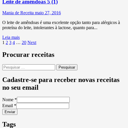
Leite de amêndoas
5 (1)
Mania de Receita
maio 27, 2016
O leite de amêndoas é uma excelente opção tanto para alérgicos à
proteína do leite, intolerantes à lactose, quanto para...
Leia mais
Paginação
1
2
3
4
…
20
Next
de
Procurar receitas
posts
Pesquisar
por:
Cadastre-se para receber novas receitas
no seu email
Nome
*
Email
*
Enviar
Tags