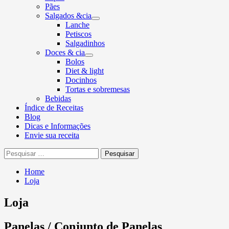
Pães
Salgados &cia
Lanche
Petiscos
Salgadinhos
Doces & cia
Bolos
Diet & light
Docinhos
Tortas e sobremesas
Bebidas
Índice de Receitas
Blog
Dicas e Informações
Envie sua receita
Pesquisar
por:
Home
Loja
Loja
Panelas / Conjunto de Panelas