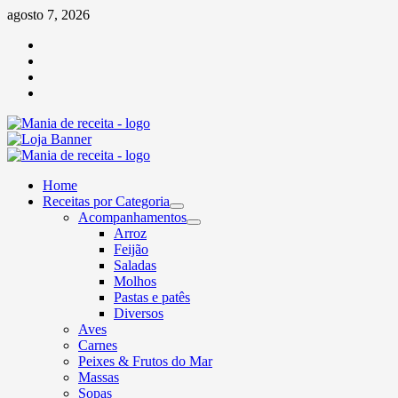
Skip
agosto 7, 2026
to
Facebook
content
Twitter
Linkedin
Pinterest
Primary
Menu
Home
Receitas por Categoria
Acompanhamentos
Arroz
Feijão
Saladas
Molhos
Pastas e patês
Diversos
Aves
Carnes
Peixes & Frutos do Mar
Massas
Sopas