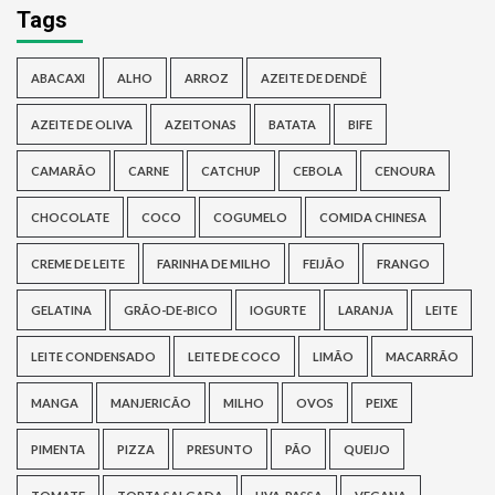
Tags
ABACAXI
ALHO
ARROZ
AZEITE DE DENDÊ
AZEITE DE OLIVA
AZEITONAS
BATATA
BIFE
CAMARÃO
CARNE
CATCHUP
CEBOLA
CENOURA
CHOCOLATE
COCO
COGUMELO
COMIDA CHINESA
CREME DE LEITE
FARINHA DE MILHO
FEIJÃO
FRANGO
GELATINA
GRÃO-DE-BICO
IOGURTE
LARANJA
LEITE
LEITE CONDENSADO
LEITE DE COCO
LIMÃO
MACARRÃO
MANGA
MANJERICÃO
MILHO
OVOS
PEIXE
PIMENTA
PIZZA
PRESUNTO
PÃO
QUEIJO