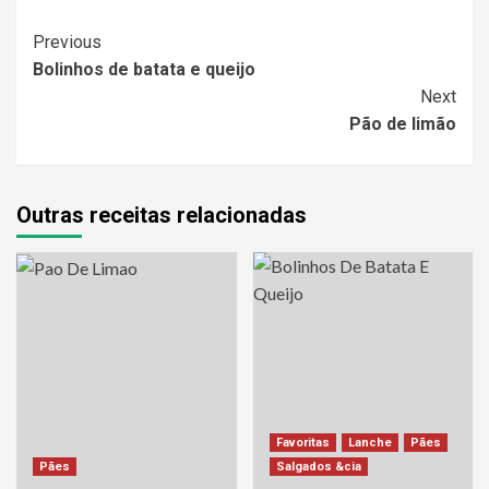
Continue
Previous
Bolinhos de batata e queijo
Reading
Next
Pão de limão
Outras receitas relacionadas
Favoritas
Lanche
Pães
Pães
Salgados &cia