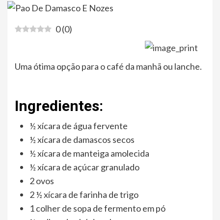
0
(
0
)
Uma ótima opção para o café da manhã ou lanche.
Ingredientes:
½ xícara de água fervente
½ xícara de damascos secos
½ xícara de manteiga amolecida
½ xícara de açúcar granulado
2 ovos
2 ½ xícara de farinha de trigo
1 colher de sopa de fermento em pó