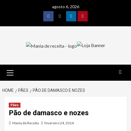
Skip
agosto 6, 2026
to
content
Facebook
Twitter
Linkedin
Pinterest
Primary
Menu
HOME
PÃES
PÃO DE DAMASCO E NOZES
Pães
Pão de damasco e nozes
Mania de Receita
fevereiro 24, 2014