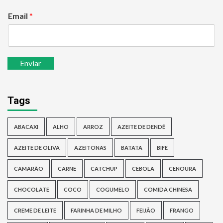
Email
*
Enviar
Tags
ABACAXI
ALHO
ARROZ
AZEITE DE DENDÊ
AZEITE DE OLIVA
AZEITONAS
BATATA
BIFE
CAMARÃO
CARNE
CATCHUP
CEBOLA
CENOURA
CHOCOLATE
COCO
COGUMELO
COMIDA CHINESA
CREME DE LEITE
FARINHA DE MILHO
FEIJÃO
FRANGO