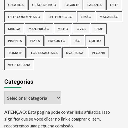
GELATINA
GRÃO-DE-BICO
IOGURTE
LARANJA
LEITE
LEITE CONDENSADO
LEITE DE COCO
LIMÃO
MACARRÃO
MANGA
MANJERICÃO
MILHO
OVOS
PEIXE
PIMENTA
PIZZA
PRESUNTO
PÃO
QUEIJO
TOMATE
TORTA SALGADA
UVA-PASSA
VEGANA
VEGETARIANA
Categorias
Categorias
ATENÇÃO:
Esta página pode conter links afiliados. Isso
significa que se você clicar no link e comprar o item,
receberemos uma pequena comissão.