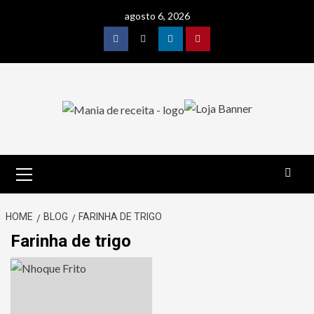
Skip
agosto 6, 2026
to
content
Facebook
Twitter
Linkedin
Pinterest
Primary
Menu
HOME
BLOG
FARINHA DE TRIGO
Farinha de trigo