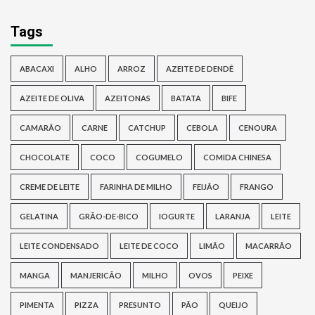
Tags
ABACAXI
ALHO
ARROZ
AZEITE DE DENDÊ
AZEITE DE OLIVA
AZEITONAS
BATATA
BIFE
CAMARÃO
CARNE
CATCHUP
CEBOLA
CENOURA
CHOCOLATE
COCO
COGUMELO
COMIDA CHINESA
CREME DE LEITE
FARINHA DE MILHO
FEIJÃO
FRANGO
GELATINA
GRÃO-DE-BICO
IOGURTE
LARANJA
LEITE
LEITE CONDENSADO
LEITE DE COCO
LIMÃO
MACARRÃO
MANGA
MANJERICÃO
MILHO
OVOS
PEIXE
PIMENTA
PIZZA
PRESUNTO
PÃO
QUEIJO