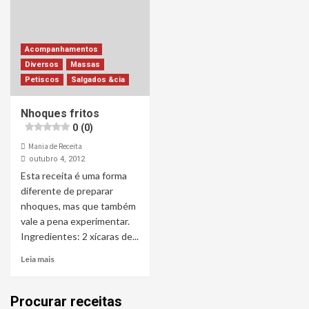
Acompanhamentos
Diversos
Massas
Petiscos
Salgados &cia
Nhoques fritos
0 (0)
Mania de Receita
outubro 4, 2012
Esta receita é uma forma
diferente de preparar
nhoques, mas que também
vale a pena experimentar.
Ingredientes: 2 xícaras de...
Leia mais
Procurar receitas