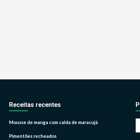
Receitas recentes
P
P
Mousse de manga com calda de maracujá
p
Pimentões recheados