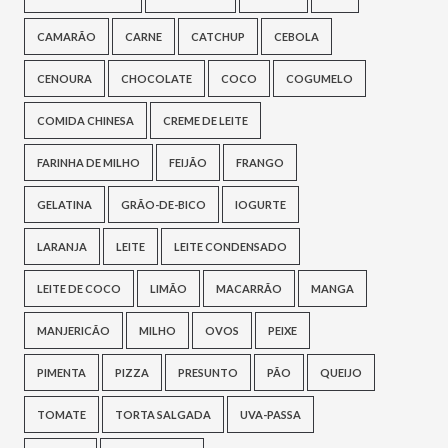
CAMARÃO
CARNE
CATCHUP
CEBOLA
CENOURA
CHOCOLATE
COCO
COGUMELO
COMIDA CHINESA
CREME DE LEITE
FARINHA DE MILHO
FEIJÃO
FRANGO
GELATINA
GRÃO-DE-BICO
IOGURTE
LARANJA
LEITE
LEITE CONDENSADO
LEITE DE COCO
LIMÃO
MACARRÃO
MANGA
MANJERICÃO
MILHO
OVOS
PEIXE
PIMENTA
PIZZA
PRESUNTO
PÃO
QUEIJO
TOMATE
TORTA SALGADA
UVA-PASSA