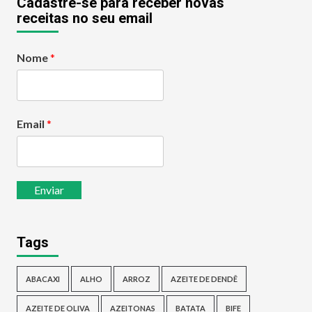
Cadastre-se para receber novas
receitas no seu email
Nome
*
Email
*
Enviar
Tags
ABACAXI
ALHO
ARROZ
AZEITE DE DENDÊ
AZEITE DE OLIVA
AZEITONAS
BATATA
BIFE