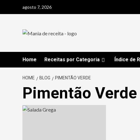
Skip
agosto 7, 2026
to
content
Home
Receitas por Categoria
Índice de 
HOME
BLOG
PIMENTÃO VERDE
Pimentão Verde