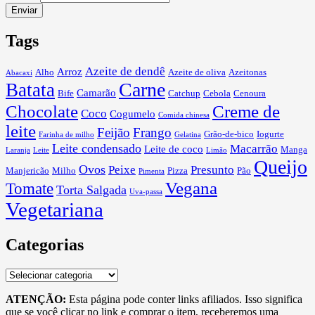
Enviar
Tags
Azeite de dendê
Arroz
Alho
Azeite de oliva
Azeitonas
Abacaxi
Carne
Batata
Camarão
Bife
Catchup
Cebola
Cenoura
Chocolate
Creme de
Coco
Cogumelo
Comida chinesa
leite
Feijão
Frango
Grão-de-bico
Iogurte
Farinha de milho
Gelatina
Leite condensado
Macarrão
Leite de coco
Manga
Laranja
Leite
Limão
Queijo
Ovos
Peixe
Presunto
Manjericão
Milho
Pizza
Pão
Pimenta
Vegana
Tomate
Torta Salgada
Uva-passa
Vegetariana
Categorias
Categorias
ATENÇÃO:
Esta página pode conter links afiliados. Isso significa
que se você clicar no link e comprar o item, receberemos uma