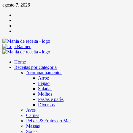
Skip
agosto 7, 2026
to
Facebook
content
Twitter
Linkedin
Pinterest
Primary
Menu
Home
Receitas por Categoria
Acompanhamentos
Arroz
Feijão
Saladas
Molhos
Pastas e patês
Diversos
Aves
Carnes
Peixes & Frutos do Mar
Massas
Sopas