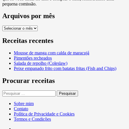
pequena comissão.
Arquivos por mês
Arquivos
por
mês
Receitas recentes
Mousse de manga com calda de maracujá
Pimentões recheados
Salada de repolho (Coleslaw)
Peixe empanado frito com batatas fritas (Fish and Chips)
Procurar receitas
Pesquisar
por:
Sobre mim
Contato
Política de Privacidade e Cookies
Termos e Condições
Facebook