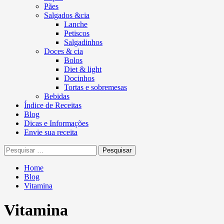
Pães
Salgados &cia
Lanche
Petiscos
Salgadinhos
Doces & cia
Bolos
Diet & light
Docinhos
Tortas e sobremesas
Bebidas
Índice de Receitas
Blog
Dicas e Informações
Envie sua receita
Pesquisar
por:
Home
Blog
Vitamina
Vitamina