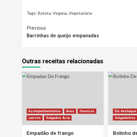
Tags:
Batata
,
Vegana
,
Vegetariana
Continue
Previous
Barrinhas de queijo empanadas
Reading
Outras receitas relacionadas
Acompanhamentos
Aves
Diversos
Em destaque
Lanche
Salgados &cia
Salgadinhos
Empadão de frango
Bolinho d