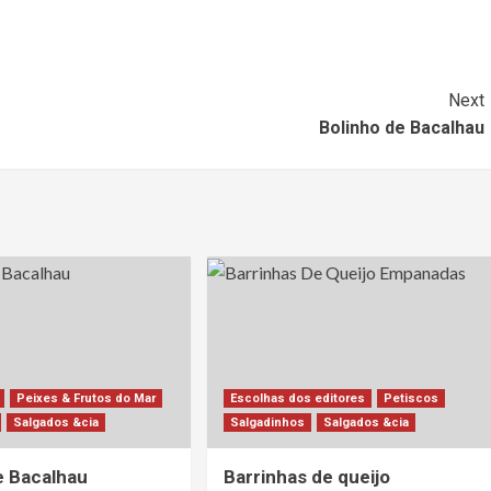
Next
Bolinho de Bacalhau
Peixes & Frutos do Mar
Escolhas dos editores
Petiscos
Salgados &cia
Salgadinhos
Salgados &cia
e Bacalhau
Barrinhas de queijo