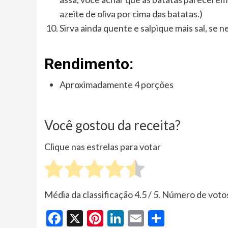
azeite de oliva por cima das batatas.)
Sirva ainda quente e salpique mais sal, se n
Rendimento:
Aproximadamente 4 porções
Você gostou da receita?
Clique nas estrelas para votar
Média da classificação
4.5
/ 5. Número de voto
Facebook
X
Pinterest
LinkedIn
Email
Share