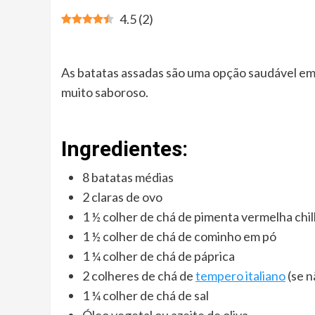
4.5
(
2
)
As batatas assadas são uma opção saudável em
muito saboroso.
Ingredientes:
8 batatas médias
2 claras de ovo
1 ½ colher de chá de pimenta vermelha chil
1 ½ colher de chá de cominho em pó
1 ¼ colher de chá de páprica
2 colheres de chá de
tempero italiano
(se n
1 ¼ colher de chá de sal