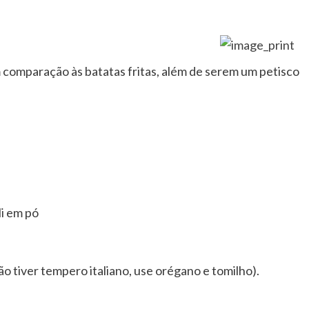
 comparação às batatas fritas, além de serem um petisco
li em pó
ão tiver tempero italiano, use orégano e tomilho).