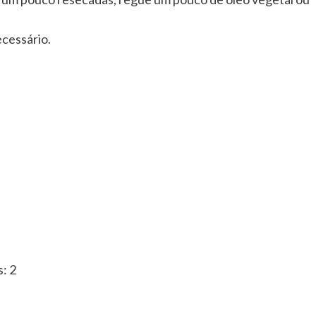
ecessário.
s:
2