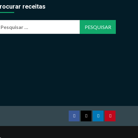
rocurar receitas
esquisar
or:
Facebook
Twitter
Linkedin
Pinterest
.