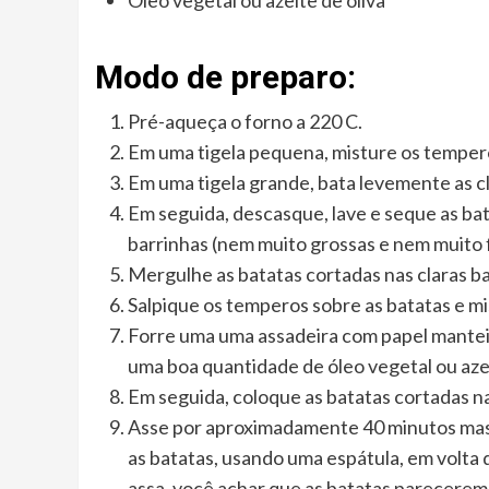
Óleo vegetal ou azeite de oliva
Modo de preparo:
Pré-aqueça o forno a 220 C.
Em uma tigela pequena, misture os tempero
Em uma tigela grande, bata levemente as c
Em seguida, descasque, lave e seque as bat
barrinhas (nem muito grossas e nem muito f
Mergulhe as batatas cortadas nas claras ba
Salpique os temperos sobre as batatas e m
Forre uma uma assadeira com papel manteig
uma boa quantidade de óleo vegetal ou azei
Em seguida, coloque as batatas cortadas n
Asse por aproximadamente 40 minutos mas
as batatas, usando uma espátula, em volta 
assa, você achar que as batatas parecere