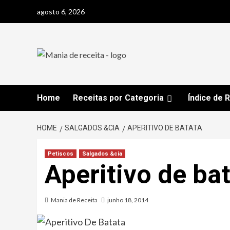
Skip
agosto 6, 2026
to
content
Home
Receitas por Categoria
Índice de 
HOME
SALGADOS &CIA
APERITIVO DE BATATA
Petiscos
Salgados &cia
Aperitivo de ba
Mania de Receita
junho 18, 2014