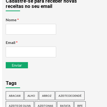
Cadastre-se para receber novas
receitas no seu email
Nome
*
Email
*
Enviar
Tags
ABACAXI
ALHO
ARROZ
AZEITE DE DENDÊ
AZEITE DE OLIVA
AZEITONAS
BATATA
BIFE