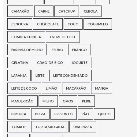
CAMARÃO
CARNE
CATCHUP
CEBOLA
CENOURA
CHOCOLATE
COCO
COGUMELO
COMIDA CHINESA
CREME DE LEITE
FARINHA DE MILHO
FEIJÃO
FRANGO
GELATINA
GRÃO-DE-BICO
IOGURTE
LARANJA
LEITE
LEITE CONDENSADO
LEITE DE COCO
LIMÃO
MACARRÃO
MANGA
MANJERICÃO
MILHO
OVOS
PEIXE
PIMENTA
PIZZA
PRESUNTO
PÃO
QUEIJO
TOMATE
TORTA SALGADA
UVA-PASSA