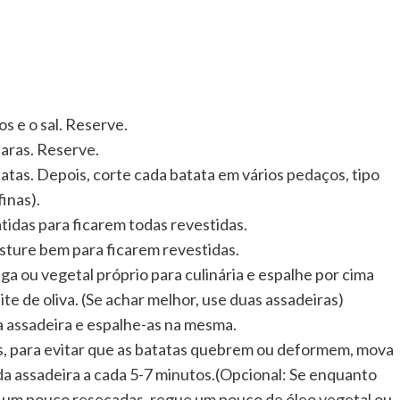
s e o sal. Reserve.
laras. Reserve.
atas. Depois, corte cada batata em vários pedaços, tipo
inas).
tidas para ficarem todas revestidas.
isture bem para ficarem revestidas.
a ou vegetal próprio para culinária e espalhe por cima
te de oliva. (Se achar melhor, use duas assadeiras)
a assadeira e espalhe-as na mesma.
, para evitar que as batatas quebrem ou deformem, mova
da assadeira a cada 5-7 minutos.(Opcional: Se enquanto
m um pouco resecadas, regue um pouco de óleo vegetal ou