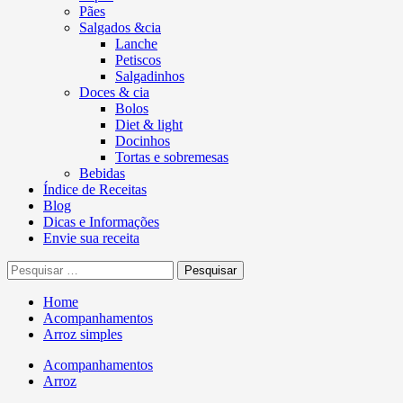
Pães
Salgados &cia
Lanche
Petiscos
Salgadinhos
Doces & cia
Bolos
Diet & light
Docinhos
Tortas e sobremesas
Bebidas
Índice de Receitas
Blog
Dicas e Informações
Envie sua receita
Pesquisar
por:
Home
Acompanhamentos
Arroz simples
Acompanhamentos
Arroz