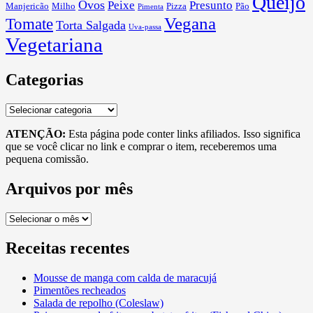
Queijo
Ovos
Peixe
Presunto
Manjericão
Milho
Pizza
Pão
Pimenta
Vegana
Tomate
Torta Salgada
Uva-passa
Vegetariana
Categorias
Categorias
ATENÇÃO:
Esta página pode conter links afiliados. Isso significa
que se você clicar no link e comprar o item, receberemos uma
pequena comissão.
Arquivos por mês
Arquivos
por
mês
Receitas recentes
Mousse de manga com calda de maracujá
Pimentões recheados
Salada de repolho (Coleslaw)