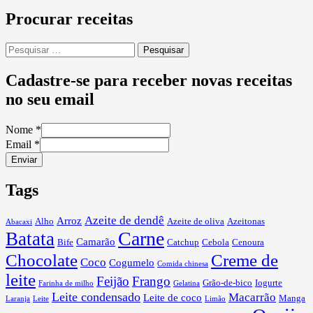
Procurar receitas
Pesquisar
por:
Cadastre-se para receber novas receitas
no seu email
Nome
*
Email
*
Enviar
Tags
Azeite de dendê
Arroz
Alho
Azeite de oliva
Azeitonas
Abacaxi
Carne
Batata
Camarão
Bife
Catchup
Cebola
Cenoura
Chocolate
Creme de
Coco
Cogumelo
Comida chinesa
leite
Feijão
Frango
Grão-de-bico
Iogurte
Farinha de milho
Gelatina
Leite condensado
Macarrão
Leite de coco
Manga
Laranja
Leite
Limão