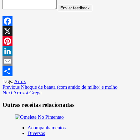
Enviar feedback
Facebook
X
Pinterest
LinkedIn
Email
Share
Tags:
Arroz
Continue
Previous
Nhoque de batata (com amido de milho) e molho
Next
Arroz à Grega
Reading
Outras receitas relacionadas
Acompanhamentos
Diversos