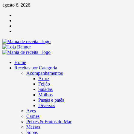
Skip
agosto 6, 2026
to
Facebook
content
Twitter
Linkedin
Pinterest
Primary
Menu
Home
Receitas por Categoria
Acompanhamentos
Arroz
Feijão
Saladas
Molhos
Pastas e patês
Diversos
Aves
Carnes
Peixes & Frutos do Mar
Massas
Sopas