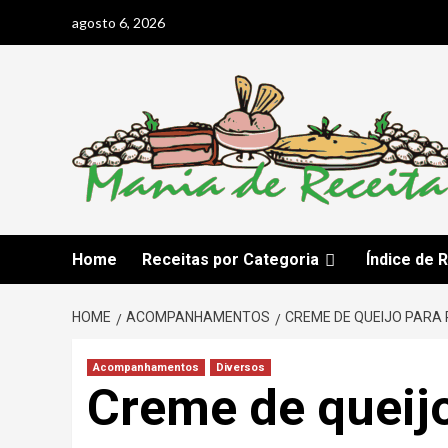
Skip
agosto 6, 2026
to
content
Home
Receitas por Categoria
Índice de 
HOME
ACOMPANHAMENTOS
CREME DE QUEIJO PARA
Acompanhamentos
Diversos
Creme de queijo