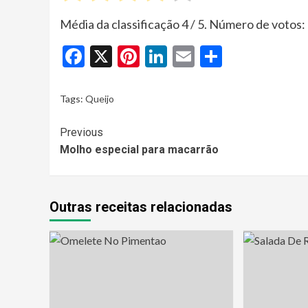
Média da classificação
4
/ 5. Número de votos:
Facebook
X
Pinterest
LinkedIn
Email
Share
Tags:
Queijo
Continue
Previous
Molho especial para macarrão
Reading
Outras receitas relacionadas