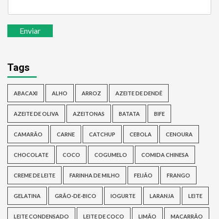
Enviar
Tags
ABACAXI
ALHO
ARROZ
AZEITE DE DENDÊ
AZEITE DE OLIVA
AZEITONAS
BATATA
BIFE
CAMARÃO
CARNE
CATCHUP
CEBOLA
CENOURA
CHOCOLATE
COCO
COGUMELO
COMIDA CHINESA
CREME DE LEITE
FARINHA DE MILHO
FEIJÃO
FRANGO
GELATINA
GRÃO-DE-BICO
IOGURTE
LARANJA
LEITE
LEITE CONDENSADO
LEITE DE COCO
LIMÃO
MACARRÃO