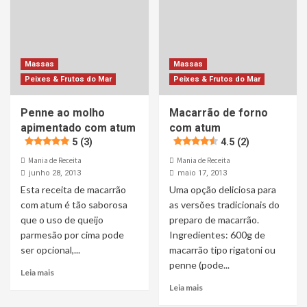
Massas
Massas
Peixes & Frutos do Mar
Peixes & Frutos do Mar
Penne ao molho
Macarrão de forno
apimentado com atum
com atum
5 (3)
4.5 (2)
Mania de Receita
Mania de Receita
junho 28, 2013
maio 17, 2013
Esta receita de macarrão
Uma opção deliciosa para
com atum é tão saborosa
as versões tradicionais do
que o uso de queijo
preparo de macarrão.
parmesão por cima pode
Ingredientes: 600g de
ser opcional,...
macarrão tipo rigatoni ou
penne (pode...
Leia mais
Leia mais