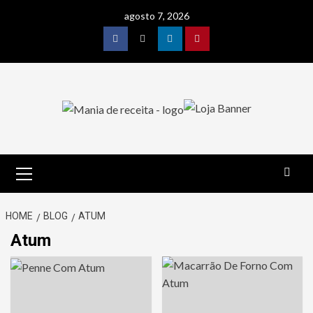
Skip
agosto 7, 2026
to
content
Facebook
Twitter
Linkedin
Pinterest
Primary
Menu
HOME
BLOG
ATUM
Atum