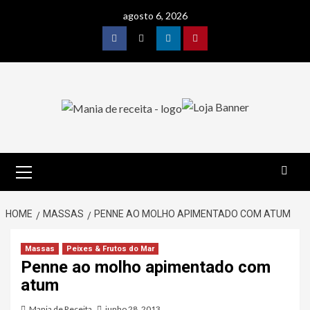
Skip
agosto 6, 2026
to
content
Facebook
Twitter
Linkedin
Pinterest
Primary
Menu
HOME
MASSAS
PENNE AO MOLHO APIMENTADO COM ATUM
Massas
Peixes & Frutos do Mar
Penne ao molho apimentado com
atum
Mania de Receita
junho 28, 2013