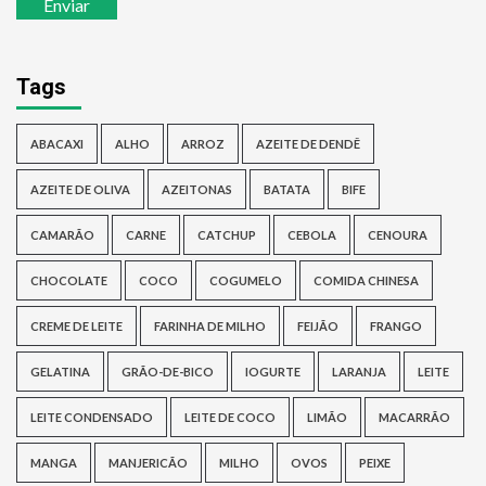
Enviar
Tags
ABACAXI
ALHO
ARROZ
AZEITE DE DENDÊ
AZEITE DE OLIVA
AZEITONAS
BATATA
BIFE
CAMARÃO
CARNE
CATCHUP
CEBOLA
CENOURA
CHOCOLATE
COCO
COGUMELO
COMIDA CHINESA
CREME DE LEITE
FARINHA DE MILHO
FEIJÃO
FRANGO
GELATINA
GRÃO-DE-BICO
IOGURTE
LARANJA
LEITE
LEITE CONDENSADO
LEITE DE COCO
LIMÃO
MACARRÃO
MANGA
MANJERICÃO
MILHO
OVOS
PEIXE