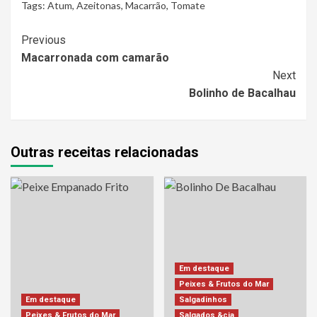
Tags:
Atum
,
Azeitonas
,
Macarrão
,
Tomate
Continue
Previous
Macarronada com camarão
Reading
Next
Bolinho de Bacalhau
Outras receitas relacionadas
Em destaque
Peixes & Frutos do Mar
Em destaque
Salgadinhos
Peixes & Frutos do Mar
Salgados &cia