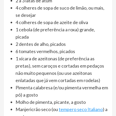
2 a 3 latas de atum
4 colheres de sopa de suco de limão, ou mais,
se desejar
4 colheres de sopa de azeite de oliva
1 cebola (de preferência a roxa) grande,
picada
2 dentes de alho, picados
6 tomates vermelhos, picados
1 xícara de azeitonas (de preferência as
pretas), sem caroços e cortadas em pedaços
não muito pequenos (ou use azeitonas
enlatadas que já vem cortadas em rodelas)
Pimenta calabresa (e/ou pimenta vermelha em
pó) a gosto
Molho de pimenta, picante, a gosto
Manjericrão seco (ou
tempero seco Italiano
) a