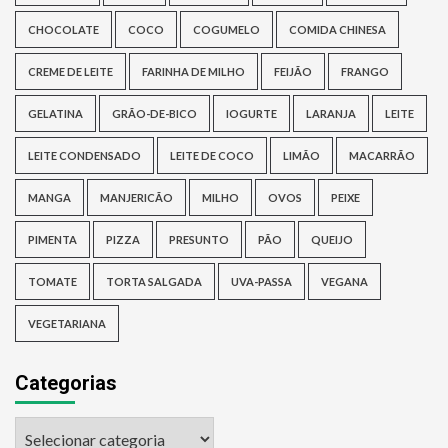
CHOCOLATE
COCO
COGUMELO
COMIDA CHINESA
CREME DE LEITE
FARINHA DE MILHO
FEIJÃO
FRANGO
GELATINA
GRÃO-DE-BICO
IOGURTE
LARANJA
LEITE
LEITE CONDENSADO
LEITE DE COCO
LIMÃO
MACARRÃO
MANGA
MANJERICÃO
MILHO
OVOS
PEIXE
PIMENTA
PIZZA
PRESUNTO
PÃO
QUEIJO
TOMATE
TORTA SALGADA
UVA-PASSA
VEGANA
VEGETARIANA
Categorias
Categorias