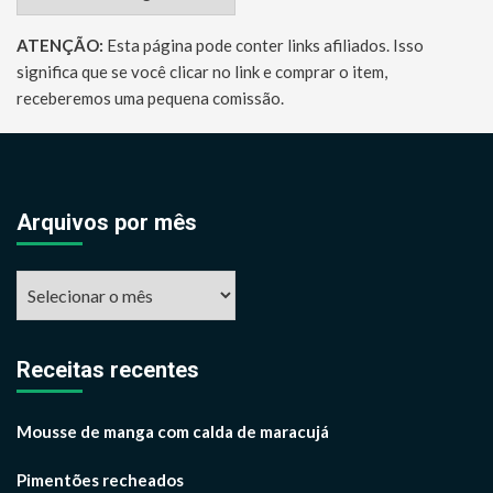
ATENÇÃO:
Esta página pode conter links afiliados. Isso
significa que se você clicar no link e comprar o item,
receberemos uma pequena comissão.
Arquivos por mês
Arquivos
por
mês
Receitas recentes
Mousse de manga com calda de maracujá
Pimentões recheados