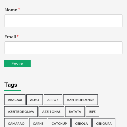
Nome
*
Email
*
Enviar
Tags
ABACAXI
ALHO
ARROZ
AZEITE DE DENDÊ
AZEITE DE OLIVA
AZEITONAS
BATATA
BIFE
CAMARÃO
CARNE
CATCHUP
CEBOLA
CENOURA