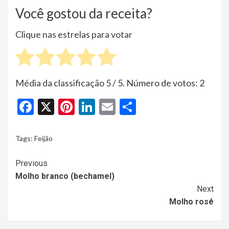
Você gostou da receita?
Clique nas estrelas para votar
Média da classificação
5
/ 5. Número de votos:
2
Facebook
X
Pinterest
LinkedIn
Email
Share
Tags:
Feijão
Continue
Previous
Molho branco (bechamel)
Reading
Next
Molho rosé