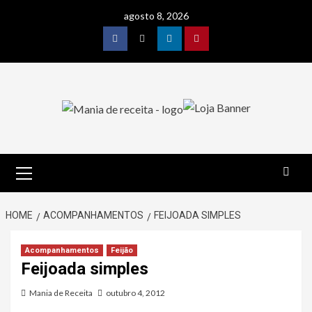
Skip
agosto 8, 2026
to
content
Facebook
Twitter
Linkedin
Pinterest
Primary
Menu
HOME
ACOMPANHAMENTOS
FEIJOADA SIMPLES
Acompanhamentos
Feijão
Feijoada simples
Mania de Receita
outubro 4, 2012