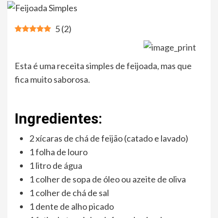
5
(
2
)
Esta é uma receita simples de feijoada, mas que
fica muito saborosa.
Ingredientes:
2 xícaras de chá de feijão (catado e lavado)
1 folha de louro
1 litro de água
1 colher de sopa de óleo ou azeite de oliva
1 colher de chá de sal
1 dente de alho picado