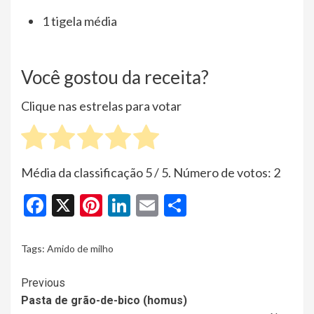
1 tigela média
Você gostou da receita?
Clique nas estrelas para votar
Média da classificação
5
/ 5. Número de votos:
2
Facebook
X
Pinterest
LinkedIn
Email
Share
Tags:
Amido de milho
Continue
Previous
Pasta de grão-de-bico (homus)
Reading