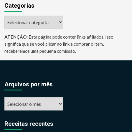
Categorias
Categorias
ATENÇÃO:
Esta página pode conter links afiliados. Isso
significa que se você clicar no link e comprar o item,
receberemos uma pequena comissão.
Arquivos por mês
Arquivos
por
mês
Receitas recentes