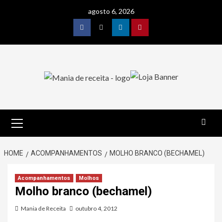
Skip
agosto 6, 2026
to
content
Facebook
Twitter
Linkedin
Pinterest
Primary
Menu
HOME
ACOMPANHAMENTOS
MOLHO BRANCO (BECHAMEL)
Acompanhamentos
Molhos
Molho branco (bechamel)
Mania de Receita
outubro 4, 2012