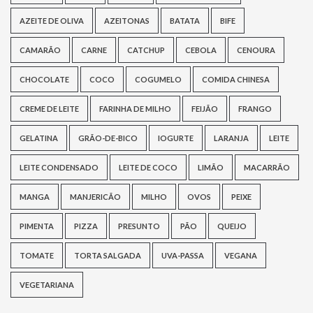
AZEITE DE OLIVA
AZEITONAS
BATATA
BIFE
CAMARÃO
CARNE
CATCHUP
CEBOLA
CENOURA
CHOCOLATE
COCO
COGUMELO
COMIDA CHINESA
CREME DE LEITE
FARINHA DE MILHO
FEIJÃO
FRANGO
GELATINA
GRÃO-DE-BICO
IOGURTE
LARANJA
LEITE
LEITE CONDENSADO
LEITE DE COCO
LIMÃO
MACARRÃO
MANGA
MANJERICÃO
MILHO
OVOS
PEIXE
PIMENTA
PIZZA
PRESUNTO
PÃO
QUEIJO
TOMATE
TORTA SALGADA
UVA-PASSA
VEGANA
VEGETARIANA