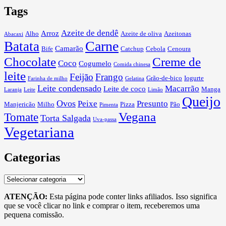
Tags
Azeite de dendê
Arroz
Alho
Azeite de oliva
Azeitonas
Abacaxi
Carne
Batata
Camarão
Bife
Catchup
Cebola
Cenoura
Chocolate
Creme de
Coco
Cogumelo
Comida chinesa
leite
Feijão
Frango
Grão-de-bico
Iogurte
Farinha de milho
Gelatina
Leite condensado
Macarrão
Leite de coco
Manga
Laranja
Leite
Limão
Queijo
Ovos
Peixe
Presunto
Manjericão
Milho
Pizza
Pão
Pimenta
Vegana
Tomate
Torta Salgada
Uva-passa
Vegetariana
Categorias
Categorias
ATENÇÃO:
Esta página pode conter links afiliados. Isso significa
que se você clicar no link e comprar o item, receberemos uma
pequena comissão.