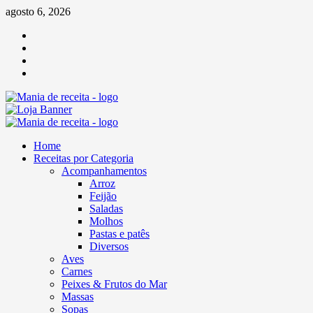
Skip
agosto 6, 2026
to
Facebook
content
Twitter
Linkedin
Pinterest
Primary
Menu
Home
Receitas por Categoria
Acompanhamentos
Arroz
Feijão
Saladas
Molhos
Pastas e patês
Diversos
Aves
Carnes
Peixes & Frutos do Mar
Massas
Sopas