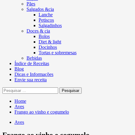
Pães
Salgados &cia
Lanche
Petiscos
Salgadinhos
Doces & cia
Bolos
Diet & light
Docinhos
Tortas e sobremesas
Bebidas
Índice de Receitas
Blog
Dicas e Informações
Envie sua receita
Pesquisar
por:
Home
Aves
Frango ao vinho e cogumelo
Aves
Frango ao vinho e cogumelo