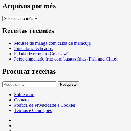
Arquivos por mês
Arquivos
por
mês
Receitas recentes
Mousse de manga com calda de maracujá
Pimentões recheados
Salada de repolho (Coleslaw)
Peixe empanado frito com batatas fritas (Fish and Chips)
Procurar receitas
Pesquisar
por:
Sobre mim
Contato
Política de Privacidade e Cookies
Termos e Condições
Facebook
Twitter
Linkedin