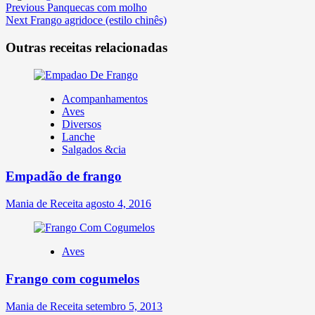
Continue
Previous
Panquecas com molho
Next
Frango agridoce (estilo chinês)
Reading
Outras receitas relacionadas
Acompanhamentos
Aves
Diversos
Lanche
Salgados &cia
Empadão de frango
Mania de Receita
agosto 4, 2016
Aves
Frango com cogumelos
Mania de Receita
setembro 5, 2013