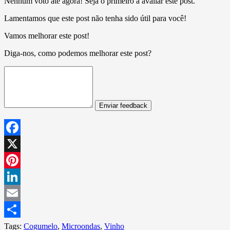
Nenhum voto até agora! Seja o primeiro a avaliar este post.
Lamentamos que este post não tenha sido útil para você!
Vamos melhorar este post!
Diga-nos, como podemos melhorar este post?
Enviar feedback
Facebook
X
Pinterest
LinkedIn
Email
Share
Tags:
Cogumelo
,
Microondas
,
Vinho