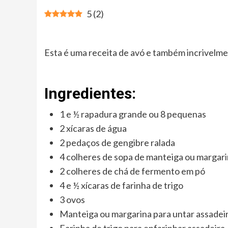
5
(
2
)
Esta é uma receita de avó e também incrivelme
Ingredientes:
1 e ½ rapadura grande ou 8 pequenas
2 xícaras de água
2 pedaços de gengibre ralada
4 colheres de sopa de manteiga ou margar
2 colheres de chá de fermento em pó
4 e ½ xícaras de farinha de trigo
3 ovos
Manteiga ou margarina para untar assadei