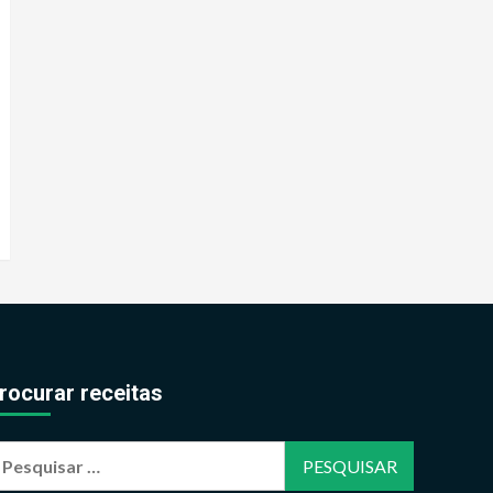
rocurar receitas
esquisar
or: