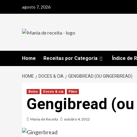
Skip
agosto 7, 2026
to
content
Home
Receitas por Categoria
Índice de 
HOME
DOCES & CIA
GENGIBREAD (OU GINGERBREAD)
Bolos
Doces & cia
Pães
Gengibread (ou
Mania de Receita
outubro 4, 2012