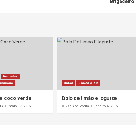
Brigadeiro
Favoritas
bremesas
Bolos
Doces & cia
e coco verde
Bolo de limão e iogurte
ita
Mania de Receita
maio 17, 2016
janeiro 4, 2015