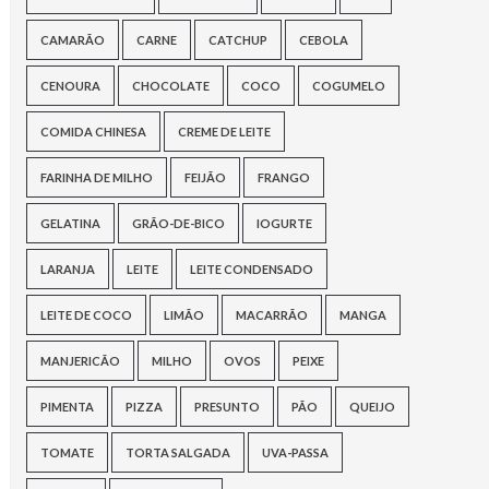
CAMARÃO
CARNE
CATCHUP
CEBOLA
CENOURA
CHOCOLATE
COCO
COGUMELO
COMIDA CHINESA
CREME DE LEITE
FARINHA DE MILHO
FEIJÃO
FRANGO
GELATINA
GRÃO-DE-BICO
IOGURTE
LARANJA
LEITE
LEITE CONDENSADO
LEITE DE COCO
LIMÃO
MACARRÃO
MANGA
MANJERICÃO
MILHO
OVOS
PEIXE
PIMENTA
PIZZA
PRESUNTO
PÃO
QUEIJO
TOMATE
TORTA SALGADA
UVA-PASSA