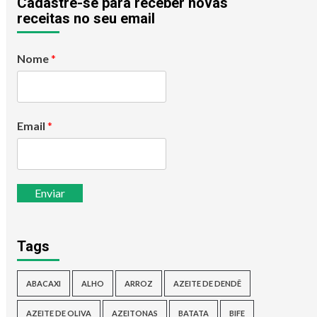
Cadastre-se para receber novas
receitas no seu email
Nome
*
Email
*
Enviar
Tags
ABACAXI
ALHO
ARROZ
AZEITE DE DENDÊ
AZEITE DE OLIVA
AZEITONAS
BATATA
BIFE