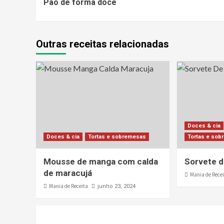
Pão de forma doce
Reading
Outras receitas relacionadas
Doces & cia
Doces & cia
Tortas e sobremesas
Tortas e so
Mousse de manga com calda
Sorvete d
de maracujá
Mania de Rece
Mania de Receita
junho 23, 2024