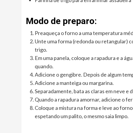
Farinha de trigo para enfarinhar assadeira
Modo de preparo:
Preaqueça o forno a uma temperatura méd
Unte uma forma (redonda ou retangular) c
trigo.
Em uma panela, coloque a rapadura e a água
quando.
Adicione o gengibre. Depois de algum temp
Adicione a manteiga ou margarina.
Separadamente, bata as claras em neve e d
Quando a rapadura amornar, adicione o ferm
Coloque a mistura na forma e leve ao forno
espetando um palito, o mesmo saia limpo.