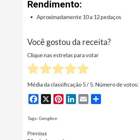
Rendimento:
Aproximadamente 10 a 12 pedaços
Você gostou da receita?
Clique nas estrelas para votar
Média da classificação
5
/ 5. Número de votos:
Facebook
X
Pinterest
LinkedIn
Email
Share
Tags:
Gengibre
Continue
Previous