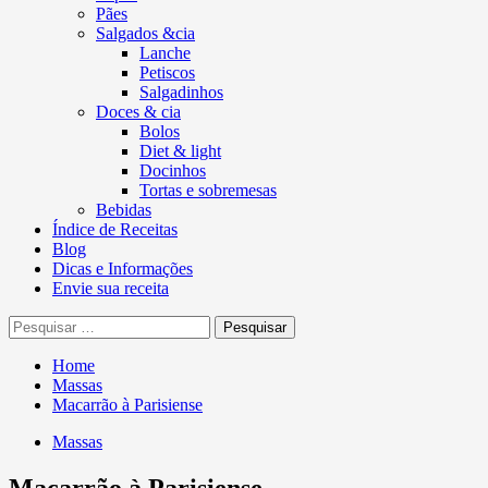
Pães
Salgados &cia
Lanche
Petiscos
Salgadinhos
Doces & cia
Bolos
Diet & light
Docinhos
Tortas e sobremesas
Bebidas
Índice de Receitas
Blog
Dicas e Informações
Envie sua receita
Pesquisar
por:
Home
Massas
Macarrão à Parisiense
Massas
Macarrão à Parisiense