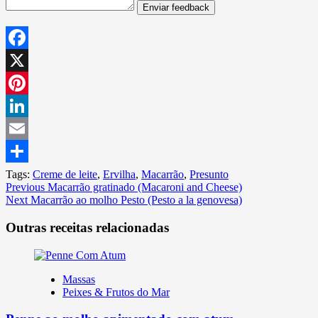
Enviar feedback
Facebook
X
Pinterest
LinkedIn
Email
Share
Tags:
Creme de leite
,
Ervilha
,
Macarrão
,
Presunto
Continue
Previous
Macarrão gratinado (Macaroni and Cheese)
Next
Macarrão ao molho Pesto (Pesto a la genovesa)
Reading
Outras receitas relacionadas
Massas
Peixes & Frutos do Mar