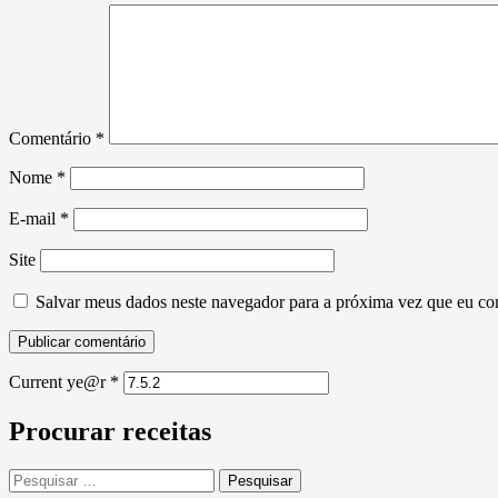
Comentário
*
Nome
*
E-mail
*
Site
Salvar meus dados neste navegador para a próxima vez que eu co
Current ye@r
*
Procurar receitas
Pesquisar
por: