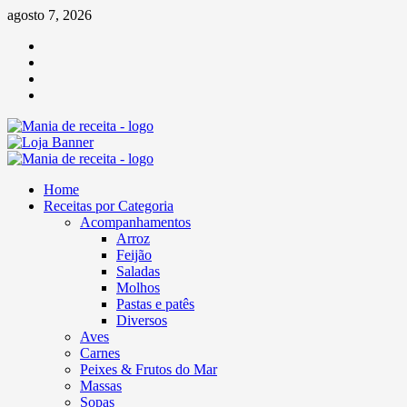
Skip
agosto 7, 2026
to
Facebook
content
Twitter
Linkedin
Pinterest
Primary
Menu
Home
Receitas por Categoria
Acompanhamentos
Arroz
Feijão
Saladas
Molhos
Pastas e patês
Diversos
Aves
Carnes
Peixes & Frutos do Mar
Massas
Sopas