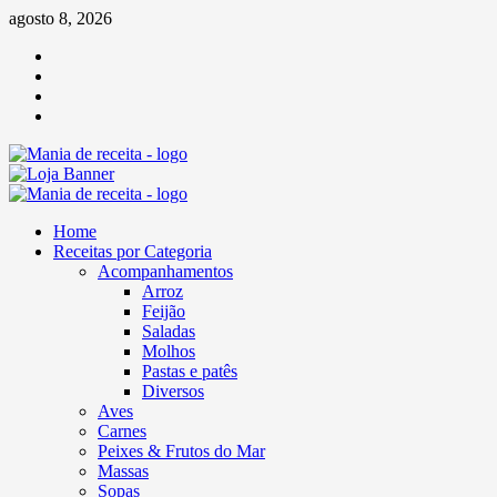
Skip
agosto 8, 2026
to
Facebook
content
Twitter
Linkedin
Pinterest
Primary
Menu
Home
Receitas por Categoria
Acompanhamentos
Arroz
Feijão
Saladas
Molhos
Pastas e patês
Diversos
Aves
Carnes
Peixes & Frutos do Mar
Massas
Sopas