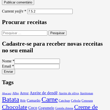
Current ye@r
*
Procurar receitas
Pesquisar
por:
Cadastre-se para receber novas receitas
no seu email
Nome
*
Email
*
Enviar
Tags
Azeite de dendê
Arroz
Alho
Azeite de oliva
Azeitonas
Abacaxi
Carne
Batata
Camarão
Bife
Catchup
Cebola
Cenoura
Chocolate
Creme de
Coco
Cogumelo
Comida chinesa