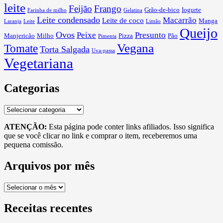
leite
Feijão
Frango
Grão-de-bico
Iogurte
Farinha de milho
Gelatina
Leite condensado
Macarrão
Leite de coco
Manga
Laranja
Leite
Limão
Queijo
Ovos
Peixe
Presunto
Manjericão
Milho
Pizza
Pão
Pimenta
Vegana
Tomate
Torta Salgada
Uva-passa
Vegetariana
Categorias
Categorias
ATENÇÃO:
Esta página pode conter links afiliados. Isso significa
que se você clicar no link e comprar o item, receberemos uma
pequena comissão.
Arquivos por mês
Arquivos
por
mês
Receitas recentes