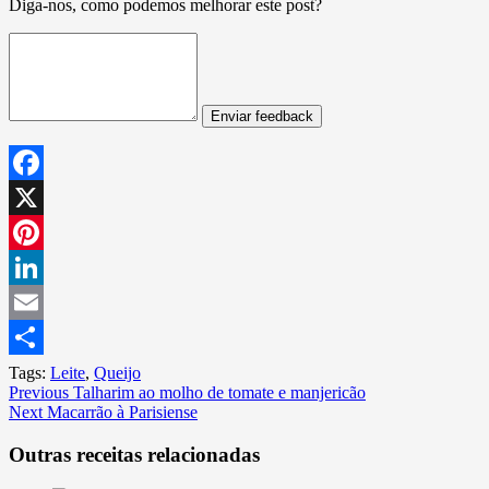
Diga-nos, como podemos melhorar este post?
Enviar feedback
Facebook
X
Pinterest
LinkedIn
Email
Share
Tags:
Leite
,
Queijo
Continue
Previous
Talharim ao molho de tomate e manjericão
Next
Macarrão à Parisiense
Reading
Outras receitas relacionadas