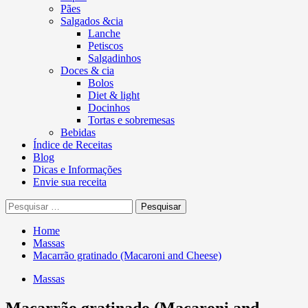
Pães
Salgados &cia
Lanche
Petiscos
Salgadinhos
Doces & cia
Bolos
Diet & light
Docinhos
Tortas e sobremesas
Bebidas
Índice de Receitas
Blog
Dicas e Informações
Envie sua receita
Pesquisar
por:
Home
Massas
Macarrão gratinado (Macaroni and Cheese)
Massas
Macarrão gratinado (Macaroni and