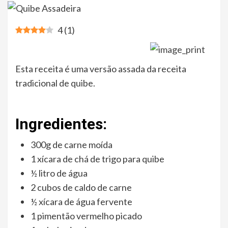
4
(
1
)
Esta receita é uma versão assada da receita
tradicional de quibe.
Ingredientes:
300g de carne moída
1 xícara de chá de trigo para quibe
½ litro de água
2 cubos de caldo de carne
½ xícara de água fervente
1 pimentão vermelho picado