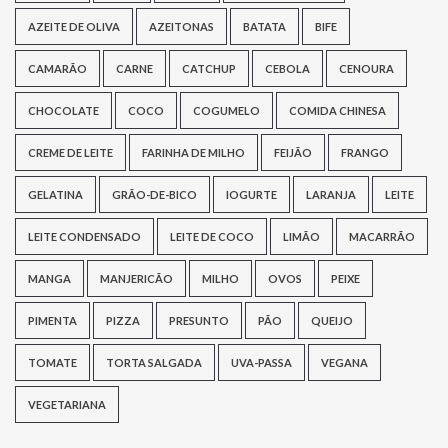
AZEITE DE OLIVA
AZEITONAS
BATATA
BIFE
CAMARÃO
CARNE
CATCHUP
CEBOLA
CENOURA
CHOCOLATE
COCO
COGUMELO
COMIDA CHINESA
CREME DE LEITE
FARINHA DE MILHO
FEIJÃO
FRANGO
GELATINA
GRÃO-DE-BICO
IOGURTE
LARANJA
LEITE
LEITE CONDENSADO
LEITE DE COCO
LIMÃO
MACARRÃO
MANGA
MANJERICÃO
MILHO
OVOS
PEIXE
PIMENTA
PIZZA
PRESUNTO
PÃO
QUEIJO
TOMATE
TORTA SALGADA
UVA-PASSA
VEGANA
VEGETARIANA