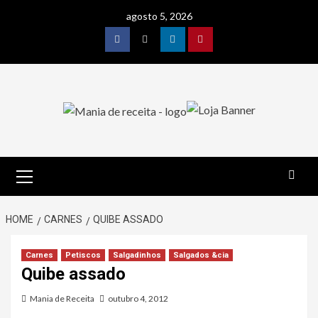
Skip
agosto 5, 2026
to
content
Facebook
Twitter
Linkedin
Pinterest
Primary
Menu
HOME
CARNES
QUIBE ASSADO
Carnes
Petiscos
Salgadinhos
Salgados &cia
Quibe assado
Mania de Receita
outubro 4, 2012