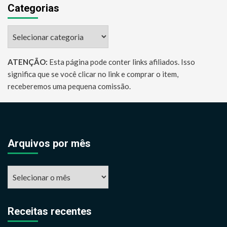
Categorias
Categorias
ATENÇÃO:
Esta página pode conter links afiliados. Isso
significa que se você clicar no link e comprar o item,
receberemos uma pequena comissão.
Arquivos por mês
Arquivos
por
mês
Receitas recentes