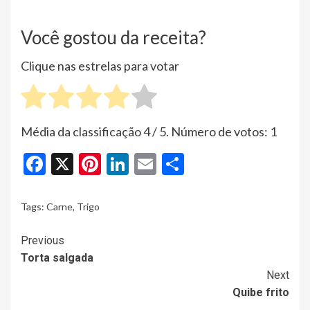
Você gostou da receita?
Clique nas estrelas para votar
Média da classificação
4
/ 5. Número de votos:
1
Facebook
X
Pinterest
LinkedIn
Email
Share
Tags:
Carne
,
Trigo
Continue
Previous
Torta salgada
Reading
Next
Quibe frito