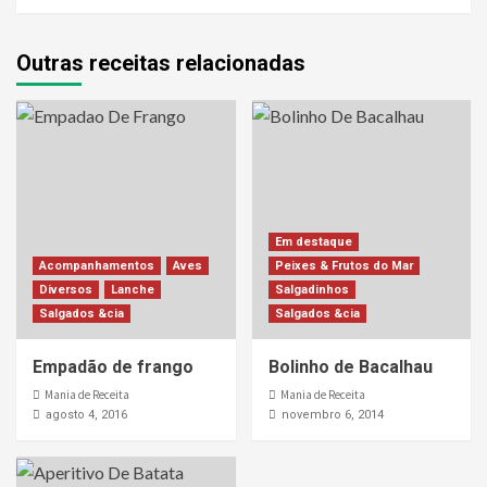
Outras receitas relacionadas
Em destaque
Acompanhamentos
Aves
Peixes & Frutos do Mar
Diversos
Lanche
Salgadinhos
Salgados &cia
Salgados &cia
Empadão de frango
Bolinho de Bacalhau
Mania de Receita
Mania de Receita
agosto 4, 2016
novembro 6, 2014